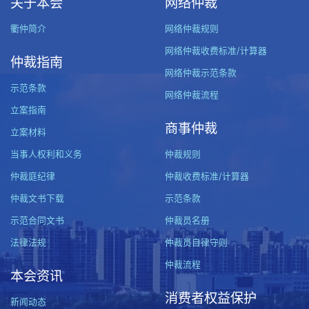
关于本会
网络仲裁
衢仲简介
网络仲裁规则
网络仲裁收费标准/计算器
仲裁指南
网络仲裁示范条款
示范条款
网络仲裁流程
立案指南
商事仲裁
立案材料
当事人权利和义务
仲裁规则
仲裁庭纪律
仲裁收费标准/计算器
仲裁文书下载
示范条款
示范合同文书
仲裁员名册
法律法规
仲裁员自律守则
仲裁流程
本会资讯
消费者权益保护
新闻动态